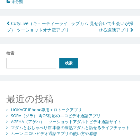
未分類
投
CutyLive（キューティーライ
ラブカム 見せ合いで出会いが探
ブ） ツーショットオナ電アプリ
せる通話アプリ
稿
ナ
ビ
検索
ゲ
検索
ー
シ
ョ
最近の投稿
ン
HOKAGE iPhone専用エロトークアプリ
SORA（ソラ） 両OS対応のエロビデオ通話アプリ
AGEHA（アゲハ） ツーショットアダルトビデオ通話サイト
マダムとおしゃべり館 本物の豊熟マダムと話せるライブチャット
ムーン エロいビデオ通話アプリの使い方や感想